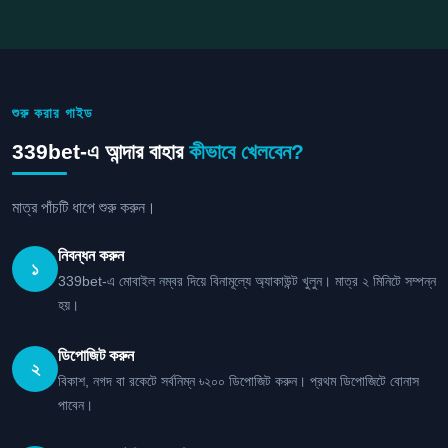
শুরু করার গাইড
339bet-এ আন্দার বাহার
কীভাবে খেলবেন?
মাত্র পাঁচটি ধাপে শুরু করুন।
নিবন্ধন করুন
১
339bet-এ মোবাইল নম্বর দিয়ে বিনামূল্যে অ্যাকাউন্ট খুলুন। মাত্র ২ মিনিটে সম্পন্ন
হয়।
ডিপোজিট করুন
২
বিকাশ, নগদ বা রকেটে সর্বনিম্ন ৳২০০ ডিপোজিট করুন। প্রথম ডিপোজিটে বোনাস
পাবেন।