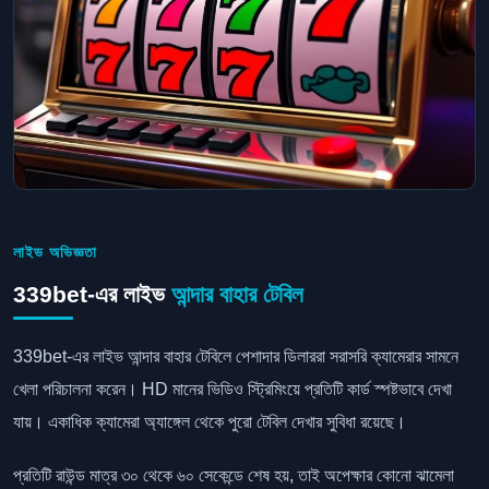
লাইভ অভিজ্ঞতা
339bet-এর লাইভ
আন্দার বাহার টেবিল
339bet-এর লাইভ আন্দার বাহার টেবিলে পেশাদার ডিলাররা সরাসরি ক্যামেরার সামনে
খেলা পরিচালনা করেন। HD মানের ভিডিও স্ট্রিমিংয়ে প্রতিটি কার্ড স্পষ্টভাবে দেখা
যায়। একাধিক ক্যামেরা অ্যাঙ্গেল থেকে পুরো টেবিল দেখার সুবিধা রয়েছে।
প্রতিটি রাউন্ড মাত্র ৩০ থেকে ৬০ সেকেন্ডে শেষ হয়, তাই অপেক্ষার কোনো ঝামেলা