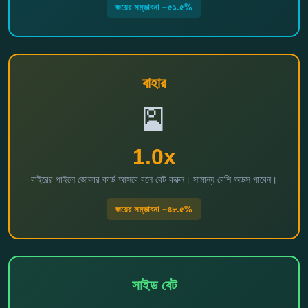
জয়ের সম্ভাবনা ~৫১.৫%
বাহার
🎴
1.0x
বাইরের পাইলে জোকার কার্ড আসবে বলে বেট করুন। সামান্য বেশি অডস পাবেন।
জয়ের সম্ভাবনা ~৪৮.৫%
সাইড বেট