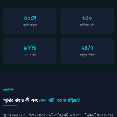
৩০সে
৳৫০
প্রতি রাউন্ড
সর্বনিম্ন বেট
৯৭%
২৪/৭
RTP রেট
লাইভ টেবিল
পরিচিতি
আন্দার বাহার কী এবং
কেন এটি এত জনপ্রিয়?
আন্দার বাহার মূলত দক্ষিণ ভারতের একটি ঐতিহ্যবাহী কার্ড গেম। "আন্দার" মানে ভেতরে