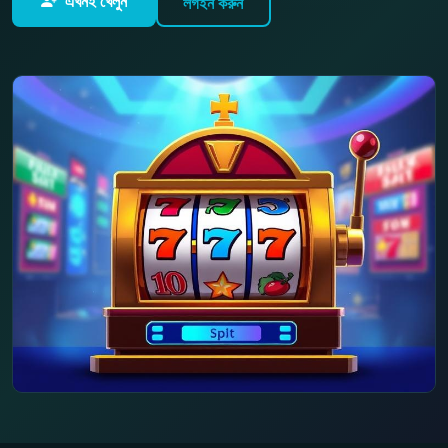
এখনই খেলুন
লগইন করুন