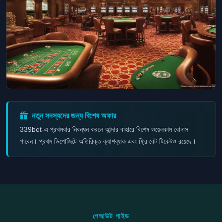
নতুন সদস্যদের জন্য বিশেষ অফার
339bet-এ প্রথমবার নিবন্ধন করলে আন্দার বাহারে বিশেষ ওয়েলকাম বোনাস
পাবেন। প্রথম ডিপোজিটে অতিরিক্ত ক্যাশব্যাক এবং ফ্রি বেট টিকেটও রয়েছে।
পেআউট গাইড