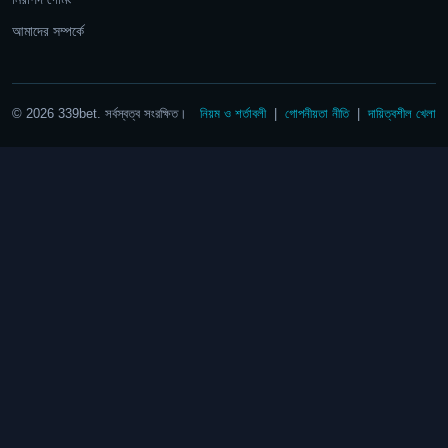
আমাদের সম্পর্কে
© 2026 339bet. সর্বস্বত্ব সংরক্ষিত।
নিয়ম ও শর্তাবলী
|
গোপনীয়তা নীতি
|
দায়িত্বশীল খেলা