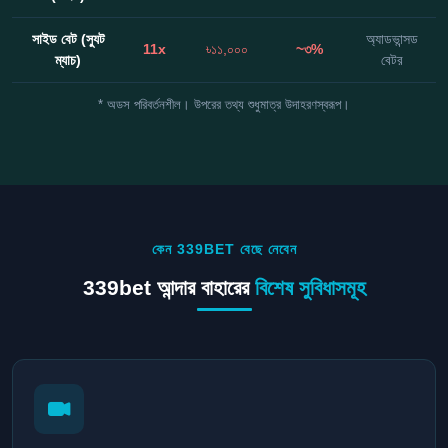
সাইড বেট (স্যুট
অ্যাডভান্সড
11x
৳১১,০০০
~৩%
ম্যাচ)
বেটর
* অডস পরিবর্তনশীল। উপরের তথ্য শুধুমাত্র উদাহরণস্বরূপ।
কেন 339BET বেছে নেবেন
339bet আন্দার বাহারের
বিশেষ সুবিধাসমূহ