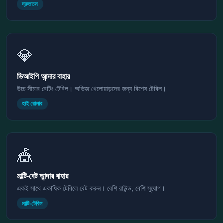
দ্রুততম
💎
ভিআইপি আন্দার বাহার
উচ্চ সীমার বেটিং টেবিল। অভিজ্ঞ খেলোয়াড়দের জন্য বিশেষ টেবিল।
হাই রোলার
🎪
মাল্টি-বেট আন্দার বাহার
একই সাথে একাধিক টেবিলে বেট করুন। বেশি রাউন্ড, বেশি সুযোগ।
মাল্টি-টেবিল