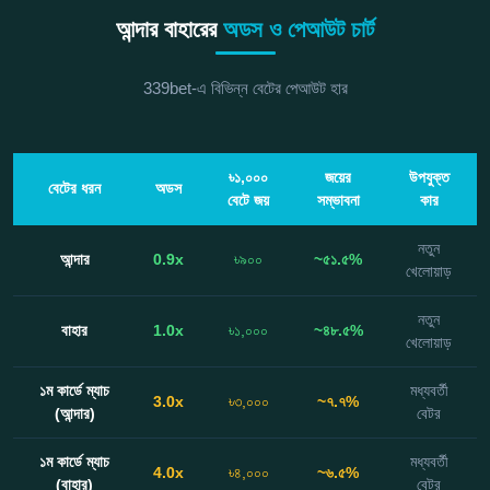
আন্দার বাহারের
অডস ও পেআউট চার্ট
339bet-এ বিভিন্ন বেটের পেআউট হার
৳১,০০০
জয়ের
উপযুক্ত
বেটের ধরন
অডস
বেটে জয়
সম্ভাবনা
কার
নতুন
আন্দার
0.9x
৳৯০০
~৫১.৫%
খেলোয়াড়
নতুন
বাহার
1.0x
৳১,০০০
~৪৮.৫%
খেলোয়াড়
১ম কার্ডে ম্যাচ
মধ্যবর্তী
3.0x
৳৩,০০০
~৭.৭%
(আন্দার)
বেটর
১ম কার্ডে ম্যাচ
মধ্যবর্তী
4.0x
৳৪,০০০
~৬.৫%
(বাহার)
বেটর