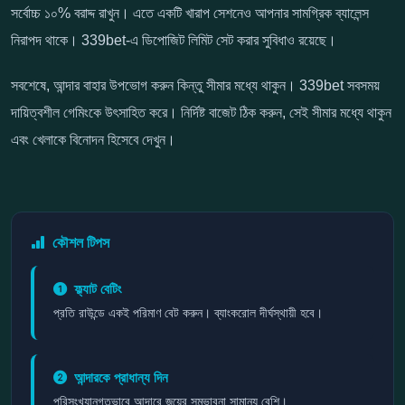
সর্বোচ্চ ১০% বরাদ্দ রাখুন। এতে একটি খারাপ সেশনেও আপনার সামগ্রিক ব্যালেন্স
নিরাপদ থাকে। 339bet-এ ডিপোজিট লিমিট সেট করার সুবিধাও রয়েছে।
সবশেষে, আন্দার বাহার উপভোগ করুন কিন্তু সীমার মধ্যে থাকুন। 339bet সবসময়
দায়িত্বশীল গেমিংকে উৎসাহিত করে। নির্দিষ্ট বাজেট ঠিক করুন, সেই সীমার মধ্যে থাকুন
এবং খেলাকে বিনোদন হিসেবে দেখুন।
কৌশল টিপস
ফ্ল্যাট বেটিং
প্রতি রাউন্ডে একই পরিমাণ বেট করুন। ব্যাংকরোল দীর্ঘস্থায়ী হবে।
আন্দারকে প্রাধান্য দিন
পরিসংখ্যানগতভাবে আন্দারে জয়ের সম্ভাবনা সামান্য বেশি।