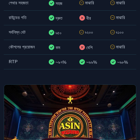
শেখার সহজতা
মাঝারি
মাঝারি
সহজ
রাউন্ডের গতি
মাঝারি
দ্রুত
ধীর
সর্বনিম্ন বেট
৳২০০
৳১০০
৳৫০
কৌশলের প্রয়োজন
মাঝারি
কম
বেশি
RTP
~৯৭%
~৯৯%
~৯৮%