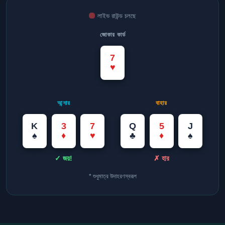
লাইভ রাউন্ড চলছে
জোকার কার্ড
7
♥
আন্দার
বাহার
K
3
7
Q
5
J
♠
♦
♥
♣
♦
♠
✓ জয়!
✗ হার
* শুধুমাত্র উদাহরণস্বরূপ