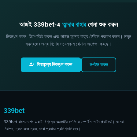
আজই 339bet-এ
আন্দার বাহার
খেলা শুরু করুন
নিবন্ধন করুন, ডিপোজিট করুন এবং লাইভ আন্দার বাহার টেবিলে প্রবেশ করুন। নতুন
সদস্যদের জন্য বিশেষ ওয়েলকাম বোনাস অপেক্ষা করছে।
বিনামূল্যে নিবন্ধন করুন
লগইন করুন
339bet
339bet বাংলাদেশের একটি বিশ্বস্ত অনলাইন গেমিং ও স্পোর্টস বেটিং প্ল্যাটফর্ম। আমরা
নিরাপদ, দ্রুত এবং স্বচ্ছ সেবা প্রদানে প্রতিশ্রুতিবদ্ধ।