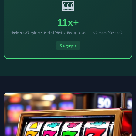
🎰
11x+
প্রথম কার্ডেই ম্যাচ হবে কিনা বা নির্দিষ্ট রাউন্ডে ম্যাচ হবে — এই ধরনের বিশেষ বেট।
উচ্চ পুরস্কার