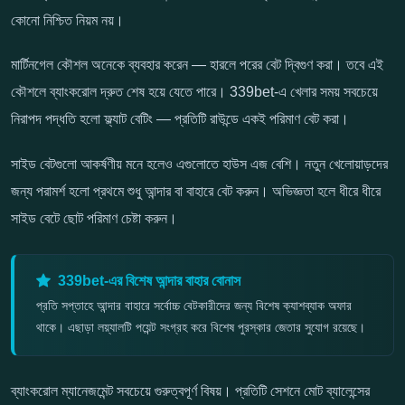
কোনো নিশ্চিত নিয়ম নয়।
মার্টিনগেল কৌশল অনেকে ব্যবহার করেন — হারলে পরের বেট দ্বিগুণ করা। তবে এই
কৌশলে ব্যাংকরোল দ্রুত শেষ হয়ে যেতে পারে। 339bet-এ খেলার সময় সবচেয়ে
নিরাপদ পদ্ধতি হলো ফ্ল্যাট বেটিং — প্রতিটি রাউন্ডে একই পরিমাণ বেট করা।
সাইড বেটগুলো আকর্ষণীয় মনে হলেও এগুলোতে হাউস এজ বেশি। নতুন খেলোয়াড়দের
জন্য পরামর্শ হলো প্রথমে শুধু আন্দার বা বাহারে বেট করুন। অভিজ্ঞতা হলে ধীরে ধীরে
সাইড বেটে ছোট পরিমাণ চেষ্টা করুন।
339bet-এর বিশেষ আন্দার বাহার বোনাস
প্রতি সপ্তাহে আন্দার বাহারে সর্বোচ্চ বেটকারীদের জন্য বিশেষ ক্যাশব্যাক অফার
থাকে। এছাড়া লয়্যালটি পয়েন্ট সংগ্রহ করে বিশেষ পুরস্কার জেতার সুযোগ রয়েছে।
ব্যাংকরোল ম্যানেজমেন্ট সবচেয়ে গুরুত্বপূর্ণ বিষয়। প্রতিটি সেশনে মোট ব্যালেন্সের